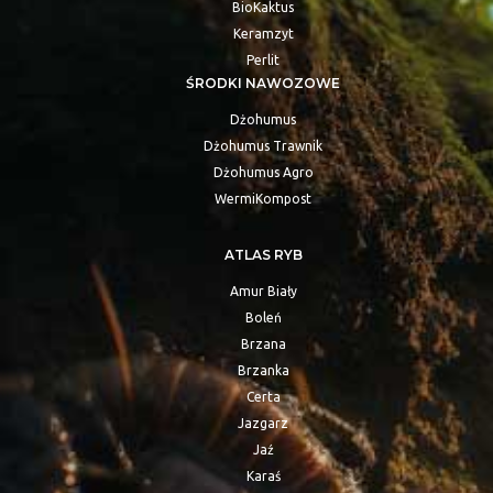
BioKaktus
Keramzyt
Perlit
ŚRODKI NAWOZOWE
Dżohumus
Dżohumus Trawnik
Dżohumus Agro
WermiKompost
ATLAS RYB
Amur Biały
Boleń
Brzana
Brzanka
Certa
Jazgarz
Jaź
Karaś