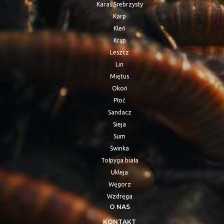
Karaś Srebrzysty
Karp
Kleń
Krąp
Leszcz
Lin
Miętus
Okoń
Płoć
Sandacz
Sieja
Sum
Świnka
Tołpyga biała
Ukleja
Węgorz
Wzdręga
O NAS
KONTAKT