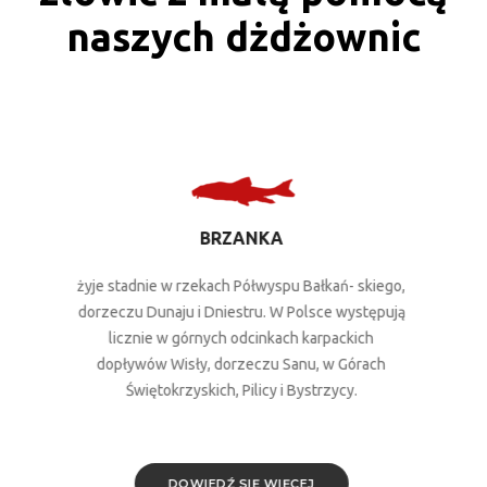
naszych dżdżownic
CERTA
o,
to ryba bardzo płochliwa i czuła na hałas.
ą
Wymaga nęcenia przy pomocy kul nętowych.
Dobre łowiska to miejsca, gdzie prąd zwalnia, a
dno pokryte jest niedużą warstwą mułu, z łachami
wyłożonymi piaskiem lub żwirem.
DOWIEDŹ SIĘ WIĘCEJ