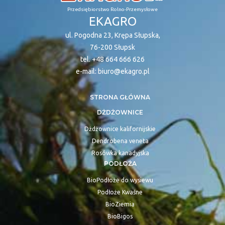
Przedsiębiorstwo Rolno-Przemysłowe
EKAGRO
ul. Pogodna 23, Krępa Słupska,
76-200 Słupsk
tel.
+48 664 666 626
e-mail:
biuro@ekagro.pl
STRONA GŁÓWNA
DŻDŻOWNICE
Dżdżownice kalifornijskie
Dendrobena veneta
Rosówka kanadyjska
PODŁOŻA
BioPodłoże do wysiewu
Podłoże Kwaśne
BioZiemia
BioBigos