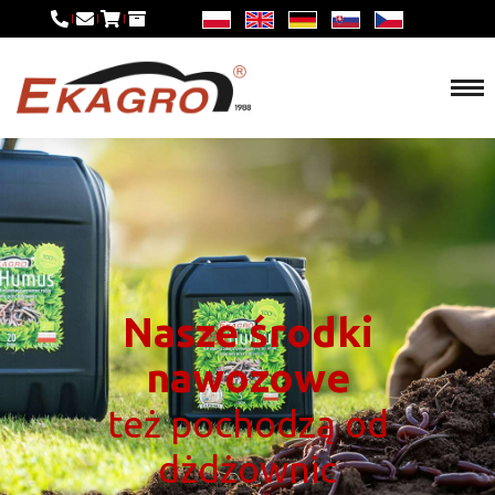
Nasze środki
nawozowe
też pochodzą od
dżdżownic