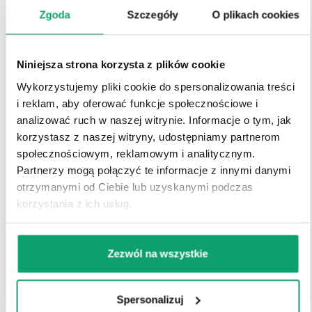
Zgoda
Szczegóły
O plikach cookies
w naszym e-sklepie
Niniejsza strona korzysta z plików cookie
Lubisz robić zakupy przez internet? Jesteśmy na to
przygotowani. Kliknij w link poniżej, a trafisz do
Wykorzystujemy pliki cookie do spersonalizowania treści
naszego sklepu online. Udanych zakupów.
i reklam, aby oferować funkcje społecznościowe i
analizować ruch w naszej witrynie. Informacje o tym, jak
korzystasz z naszej witryny, udostępniamy partnerom
PRZEJDZ DO SKLEPU
społecznościowym, reklamowym i analitycznym.
Partnerzy mogą połączyć te informacje z innymi danymi
otrzymanymi od Ciebie lub uzyskanymi podczas
korzystania z ich usług.
Zezwól na wszystkie
Spersonalizuj